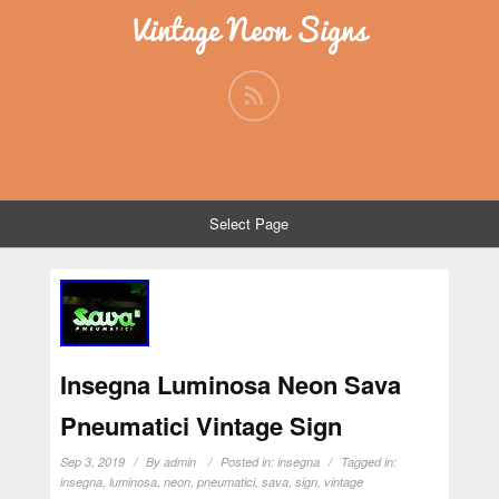
Vintage Neon Signs
Select Page
Insegna Luminosa Neon Sava
Pneumatici Vintage Sign
Sep 3, 2019
By
admin
Posted in:
insegna
Tagged in:
insegna
,
luminosa
,
neon
,
pneumatici
,
sava
,
sign
,
vintage